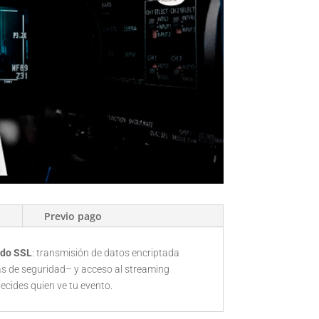
o
Previo pago
ado SSL
: transmisión de datos encriptada
s de seguridad– y acceso al streaming
ecides quien ve tu evento.