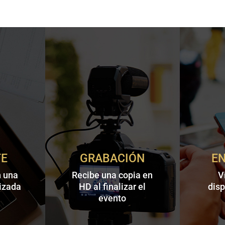
TE
GRABACIÓN
E
n una
Recibe una copia en
V
izada
HD al finalizar el
disp
evento