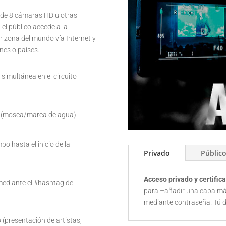
 de 8 cámaras HD u otras
 el público accede a la
r zona del mundo vía Internet y
nes o países.
simultánea en el circuito
ón (mosca/marca de agua).
po hasta el inicio de la
Privado
Públic
Acceso privado y certific
mediante el #hashtag del
para –añadir una capa má
mediante contraseña. Tú d
 (presentación de artistas,